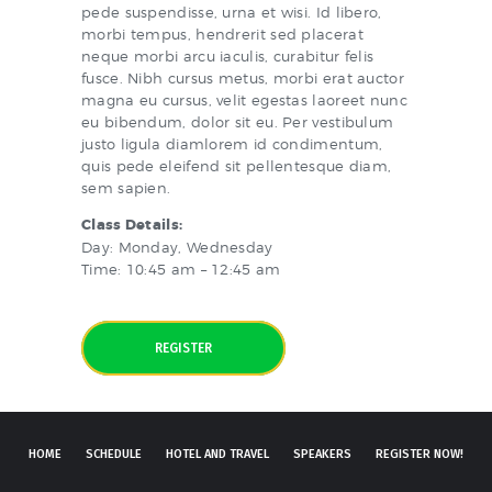
pede suspendisse, urna et wisi. Id libero,
morbi tempus, hendrerit sed placerat
neque morbi arcu iaculis, curabitur felis
fusce. Nibh cursus metus, morbi erat auctor
magna eu cursus, velit egestas laoreet nunc
eu bibendum, dolor sit eu. Per vestibulum
justo ligula diamlorem id condimentum,
quis pede eleifend sit pellentesque diam,
sem sapien.
Class Details:
Day: Monday, Wednesday
Time: 10:45 am – 12:45 am
REGISTER
HOME
SCHEDULE
HOTEL AND TRAVEL
SPEAKERS
REGISTER NOW!