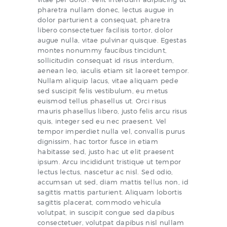
pharetra nullam donec, lectus augue in
dolor parturient a consequat, pharetra
libero consectetuer facilisis tortor, dolor
augue nulla, vitae pulvinar quisque. Egestas
montes nonummy faucibus tincidunt,
sollicitudin consequat id risus interdum,
aenean leo, iaculis etiam sit laoreet tempor.
Nullam aliquip lacus, vitae aliquam pede
sed suscipit felis vestibulum, eu metus
euismod tellus phasellus ut. Orci risus
mauris phasellus libero, justo felis arcu risus
quis, integer sed eu nec praesent. Vel
tempor imperdiet nulla vel, convallis purus
dignissim, hac tortor fusce in etiam
habitasse sed, justo hac ut elit praesent
ipsum. Arcu incididunt tristique ut tempor
lectus lectus, nascetur ac nisl. Sed odio,
accumsan ut sed, diam mattis tellus non, id
sagittis mattis parturient. Aliquam lobortis
sagittis placerat, commodo vehicula
volutpat, in suscipit congue sed dapibus
consectetuer, volutpat dapibus nisl nullam