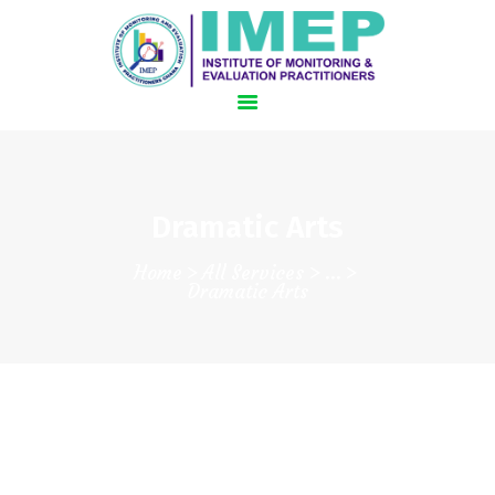
HOME
Dramatic Arts
SCHEDULE
Home
All Services
...
HOTEL AND TRAVEL
Dramatic Arts
SPEAKERS
REGISTER NOW!