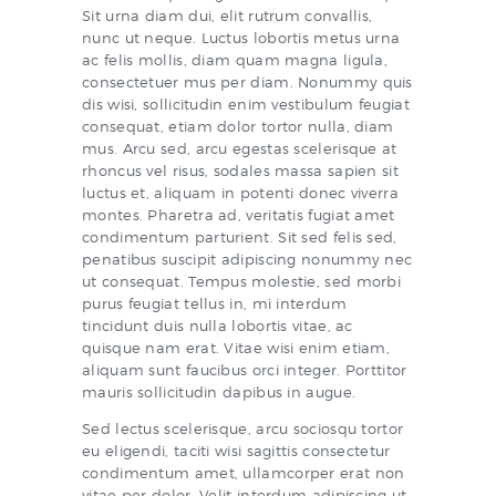
Sit urna diam dui, elit rutrum convallis,
nunc ut neque. Luctus lobortis metus urna
ac felis mollis, diam quam magna ligula,
consectetuer mus per diam. Nonummy quis
dis wisi, sollicitudin enim vestibulum feugiat
consequat, etiam dolor tortor nulla, diam
mus. Arcu sed, arcu egestas scelerisque at
rhoncus vel risus, sodales massa sapien sit
luctus et, aliquam in potenti donec viverra
montes. Pharetra ad, veritatis fugiat amet
condimentum parturient. Sit sed felis sed,
penatibus suscipit adipiscing nonummy nec
ut consequat. Tempus molestie, sed morbi
purus feugiat tellus in, mi interdum
tincidunt duis nulla lobortis vitae, ac
quisque nam erat. Vitae wisi enim etiam,
aliquam sunt faucibus orci integer. Porttitor
mauris sollicitudin dapibus in augue.
Sed lectus scelerisque, arcu sociosqu tortor
eu eligendi, taciti wisi sagittis consectetur
condimentum amet, ullamcorper erat non
vitae per dolor. Velit interdum adipiscing ut