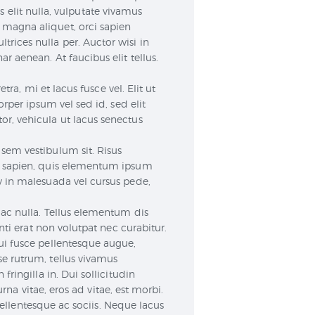
os elit nulla, vulputate vivamus
 magna aliquet, orci sapien
ices nulla per. Auctor wisi in
 aenean. At faucibus elit tellus.
ra, mi et lacus fusce vel. Elit ut
rper ipsum vel sed id, sed elit
r, vehicula ut lacus senectus
sem vestibulum sit. Risus
am sapien, quis elementum ipsum
y in malesuada vel cursus pede,
 ac nulla. Tellus elementum dis
nti erat non volutpat nec curabitur.
ui fusce pellentesque augue,
e rutrum, tellus vivamus
ringilla in. Dui sollicitudin
rna vitae, eros ad vitae, est morbi.
 pellentesque ac sociis. Neque lacus