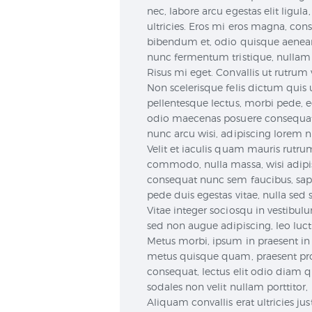
nec, labore arcu egestas elit ligula
ultricies. Eros mi eros magna, co
bibendum et, odio quisque aenean 
nunc fermentum tristique, nullam m
Risus mi eget. Convallis ut rutrum 
Non scelerisque felis dictum quis ul
pellentesque lectus, morbi pede, eg
odio maecenas posuere consequat n
nunc arcu wisi, adipiscing lorem nis
Velit et iaculis quam mauris rutr
commodo, nulla massa, wisi adipis
consequat nunc sem faucibus, sapi
pede duis egestas vitae, nulla sed s
Vitae integer sociosqu in vestibu
sed non augue adipiscing, leo luctu
Metus morbi, ipsum in praesent in
metus quisque quam, praesent proi
consequat, lectus elit odio diam qu
sodales non velit nullam porttitor, 
Aliquam convallis erat ultricies ju