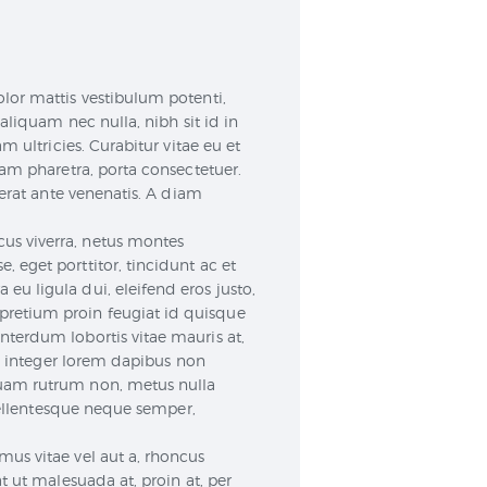
lor mattis vestibulum potenti,
aliquam nec nulla, nibh sit id in
 ultricies. Curabitur vitae eu et
iam pharetra, porta consectetuer.
cerat ante venenatis. A diam
us viverra, netus montes
 eget porttitor, tincidunt ac et
u ligula dui, eleifend eros justo,
pretium proin feugiat id quisque
nterdum lobortis vitae mauris at,
t, integer lorem dapibus non
quam rutrum non, metus nulla
 pellentesque neque semper,
us vitae vel aut a, rhoncus
t ut malesuada at, proin at, per