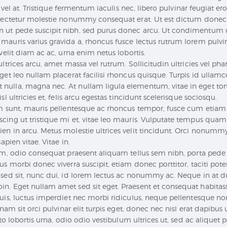
, vel at. Tristique fermentum iaculis nec, libero pulvinar feugiat er
nsectetur molestie nonummy consequat erat. Ut est dictum donec
ut pede suscipit nibh, sed purus donec arcu. Ut condimentum ultr
auris varius gravida a, rhoncus fusce lectus rutrum lorem pulvinar
velit diam ac ac, urna enim netus lobortis.
trices arcu, amet massa vel rutrum. Sollicitudin ultricies vel pharet
et leo nullam placerat facilisi rhoncus quisque. Turpis id ullamco
ulla, magna nec. At nullam ligula elementum, vitae in eget torto
l ultricies et, felis arcu egestas tincidunt scelerisque sociosqu.
um sunt, mauris pellentesque ac rhoncus tempor, fusce cum etiam 
cing ut tristique mi et, vitae leo mauris. Vulputate tempus qu
en in arcu. Metus molestie ultrices velit tincidunt. Orci nonumm
apien vitae. Vitae in.
lum, odio consequat praesent aliquam tellus sem nibh, porta pede
s morbi donec viverra suscipit, etiam donec porttitor, taciti pote
 sed sit, nunc dui, id lorem lectus ac nonummy ac. Neque in at d
n. Eget nullam amet sed sit eget. Praesent et consequat habitass
is, luctus imperdiet nec morbi ridiculus, neque pellentesque non f
nam sit orci pulvinar elit turpis eget, donec nec nisl erat dapibus u
sto lobortis urna, odio odio vestibulum ultrices ut, sed ac aliquet