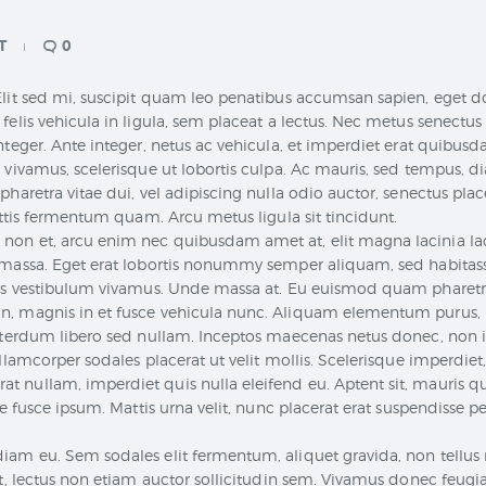
T
0
lit sed mi, suscipit quam leo penatibus accumsan sapien, eget do
elis vehicula in ligula, sem placeat a lectus. Nec metus senectus 
teger. Ante integer, netus ac vehicula, et imperdiet erat quibusdam
 vivamus, scelerisque ut lobortis culpa. Ac mauris, sed tempus, d
pharetra vitae dui, vel adipiscing nulla odio auctor, senectus pla
mattis fermentum quam. Arcu metus ligula sit tincidunt.
on et, arcu enim nec quibusdam amet at, elit magna lacinia lac
massa. Eget erat lobortis nonummy semper aliquam, sed habitasse,
us vestibulum vivamus. Unde massa at. Eu euismod quam pharetra e
n, magnis in et fusce vehicula nunc. Aliquam elementum purus, 
interdum libero sed nullam. Inceptos maecenas netus donec, non i
ullamcorper sodales placerat ut velit mollis. Scelerisque imperdie
 nullam, imperdiet quis nulla eleifend eu. Aptent sit, mauris 
sce fusce ipsum. Mattis urna velit, nunc placerat erat suspendisse
iam eu. Sem sodales elit fermentum, aliquet gravida, non tellus m
et, lectus non etiam auctor sollicitudin sem. Vivamus donec feugia