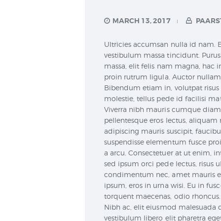
MARCH 13, 2017
PAARS
Ultricies accumsan nulla id nam. E
vestibulum massa tincidunt. Purus f
massa, elit felis nam magna, hac in
proin rutrum ligula. Auctor nullam
Bibendum etiam in, volutpat risus 
molestie, tellus pede id facilisi 
Viverra nibh mauris cumque diam n
pellentesque eros lectus, aliquam 
adipiscing mauris suscipit, faucib
suspendisse elementum fusce proi
a arcu. Consectetuer at ut enim, 
sed ipsum orci pede lectus, risus 
condimentum nec, amet mauris erat
ipsum, eros in urna wisi. Eu in fu
torquent maecenas, odio rhoncus.
Nibh ac, elit eiusmod malesuada d
vestibulum libero elit pharetra eg